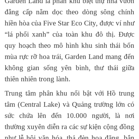
Garden Land
là phân khu biệt thự nhà vườn
đẳng cấp nằm dọc theo dòng sông chính
hiền hòa của Five Star Eco City, được ví như
“lá phổi xanh” của toàn khu đô thị. Được
quy hoạch theo mô hình khu sinh thái bốn
mùa rực rỡ hoa trái, Garden Land mang đến
không gian sống yên bình, thư thái giữa
thiên nhiên trong lành.
Trung tâm phân khu nổi bật với
Hồ trung
tâm (Central Lake)
và
Quảng trường lớn
có
sức chứa lên đến
10.000 người
, là nơi
thường xuyên diễn ra các sự kiện cộng đồng
như lễ hội văn hóa, thả đèn hoa đăng, bắn