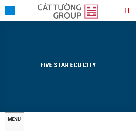
Bỏ
qua
nội
dung
FIVE STAR ECO CITY
MENU