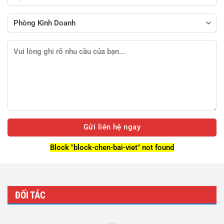
Block
"block-chen-bai-viet"
not found
ĐỐI TÁC